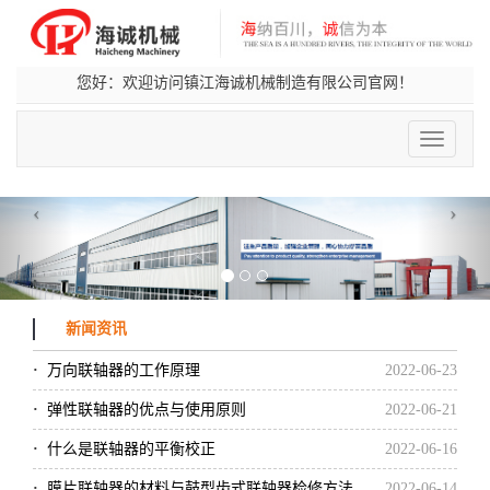
您好：欢迎访问镇江海诚机械制造有限公司官网！
切
换
导
航
‹
›
新闻资讯
·
万向联轴器的工作原理
2022-06-23
·
弹性联轴器的优点与使用原则
2022-06-21
·
什么是联轴器的平衡校正
2022-06-16
·
膜片联轴器的材料与鼓型齿式联轴器检修方法
2022-06-14