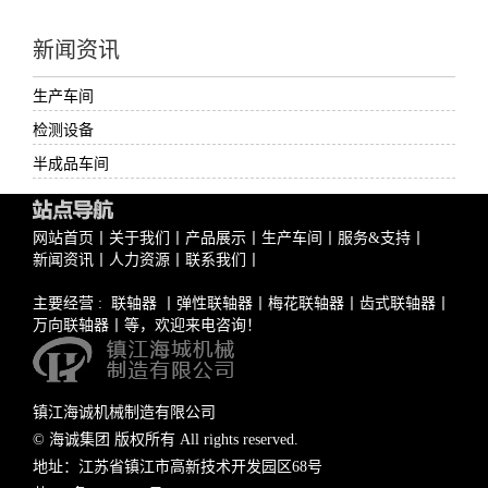
新闻资讯
生产车间
检测设备
半成品车间
网站首页
丨
关于我们
丨
产品展示
丨
生产车间
丨
服务&支持
丨
新闻资讯
丨
人力资源
丨
联系我们
丨
主要经营 :
联轴器
丨
弹性联轴器
丨
梅花联轴器
丨
齿式联轴器
丨
万向联轴器
丨等，欢迎来电咨询！
镇江海诚机械制造有限公司
© 海诚集团 版权所有 All rights reserved.
地址：江苏省镇江市高新技术开发园区68号